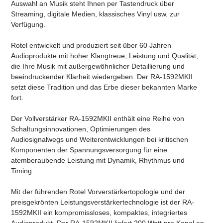
Auswahl an Musik steht Ihnen per Tastendruck über
Streaming, digitale Medien, klassisches Vinyl usw. zur
Verfügung.
Rotel entwickelt und produziert seit über 60 Jahren
Audioprodukte mit hoher Klangtreue, Leistung und Qualität,
die Ihre Musik mit außergewöhnlicher Detaillierung und
beeindruckender Klarheit wiedergeben. Der RA-1592MKII
setzt diese Tradition und das Erbe dieser bekannten Marke
fort.
Der Vollverstärker RA-1592MKII enthält eine Reihe von
Schaltungsinnovationen, Optimierungen des
Audiosignalwegs und Weiterentwicklungen bei kritischen
Komponenten der Spannungsversorgung für eine
atemberaubende Leistung mit Dynamik, Rhythmus und
Timing.
Mit der führenden Rotel Vorverstärkertopologie und der
preisgekrönten Leistungsverstärkertechnologie ist der RA-
1592MKII ein kompromissloses, kompaktes, integriertes
Audioprodukt. Der RA-1592MKII liefert 200 Watt pro Kanal an