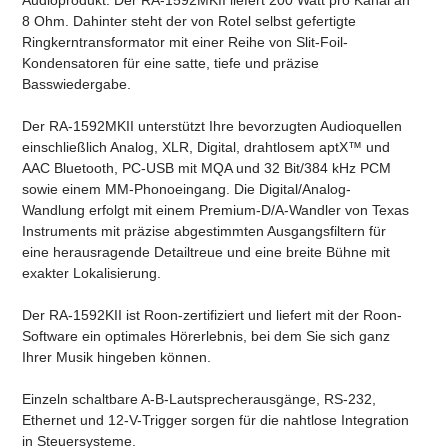
8 Ohm. Dahinter steht der von Rotel selbst gefertigte
Ringkerntransformator mit einer Reihe von Slit-Foil-
Kondensatoren für eine satte, tiefe und präzise
Basswiedergabe.
Der RA-1592MKII unterstützt Ihre bevorzugten Audioquellen
einschließlich Analog, XLR, Digital, drahtlosem aptX™ und
AAC Bluetooth, PC-USB mit MQA und 32 Bit/384 kHz PCM
sowie einem MM-Phonoeingang. Die Digital/Analog-
Wandlung erfolgt mit einem Premium-D/A-Wandler von Texas
Instruments mit präzise abgestimmten Ausgangsfiltern für
eine herausragende Detailtreue und eine breite Bühne mit
exakter Lokalisierung.
Der RA-1592KII ist Roon-zertifiziert und liefert mit der Roon-
Software ein optimales Hörerlebnis, bei dem Sie sich ganz
Ihrer Musik hingeben können.
Einzeln schaltbare A-B-Lautsprecherausgänge, RS-232,
Ethernet und 12-V-Trigger sorgen für die nahtlose Integration
in Steuersysteme.